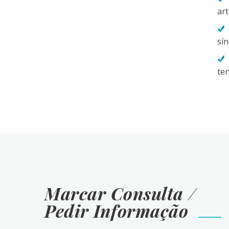
ar
sín
ten
Marcar Consulta /
Pedir Informação