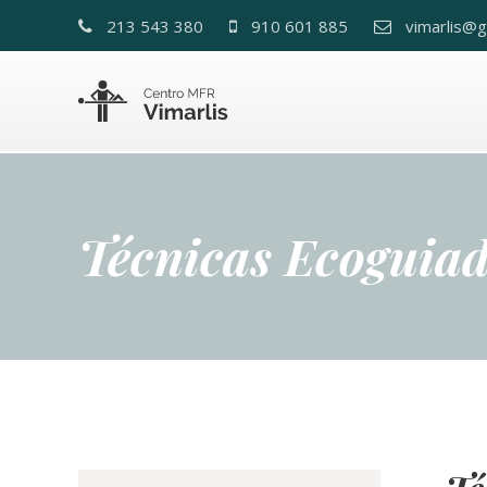
213 543 380
910 601 885
vimarlis@g
Técnicas Ecoguia