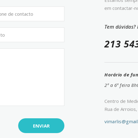
Estamos sempre 
em contactar-n
Tem dúvidas? 
213 54
Horário de fu
2ª a 6ª feira 
Centro de Medici
Rua de Arroios,
vimarlis@gmai
ENVIAR