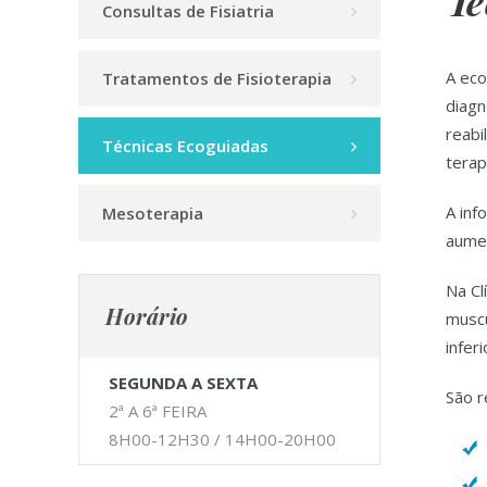
Té
Consultas de Fisiatria
A eco
Tratamentos de Fisioterapia
diagn
reabi
Técnicas Ecoguiadas
terap
A inf
Mesoterapia
aumen
Na Cl
Horário
muscu
infer
SEGUNDA A SEXTA
São r
2ª A 6ª FEIRA
8H00-12H30 / 14H00-20H00