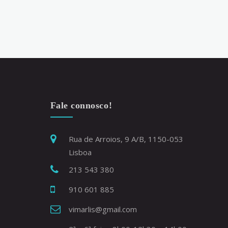
Fale connosco!
Rua de Arroios, 9 A/B, 1150-053
Lisboa
213 543 380
910 601 885
vimarlis@gmail.com