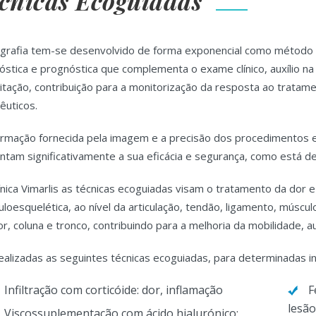
cnicas Ecoguiadas
grafia tem-se desenvolvido de forma exponencial como método d
óstica e prognóstica que complementa o exame clínico, auxílio 
litação, contribuição para a monitorização da resposta ao tratam
êuticos.
ormação fornecida pela imagem e a precisão dos procedimentos e 
tam significativamente a sua eficácia e segurança, como está d
ínica Vimarlis as técnicas ecoguiadas visam o tratamento da dor
loesquelética, ao nível da articulação, tendão, ligamento, múscu
ior, coluna e tronco, contribuindo para a melhoria da mobilidade, 
ealizadas as seguintes técnicas ecoguiadas, para determinadas i
Infiltração com corticóide: dor, inflamação
F
lesão
Viscossuplementação com ácido hialurónico: