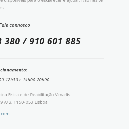
disponíveis para o esclarecer e ajudar. Não hesite
os.
Fale connosco
3 380
/
910 601 885
ncionamento:
8h00-12h30 e 14h00-20h00
na Física e de Reabilitação Vimarlis
 9 A/B, 1150-053 Lisboa
l.com